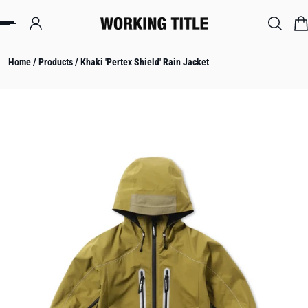
IP TO CONTENT
Home
/
Products
/
Khaki 'Pertex Shield' Rain Jacket