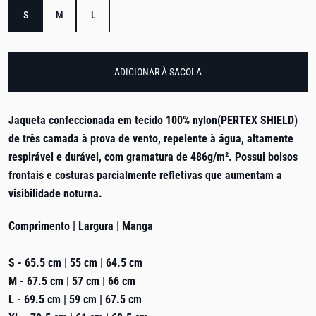
S
M
L
ADICIONAR À SACOLA
Jaqueta confeccionada em tecido 100% nylon(PERTEX SHIELD)
de três camada à prova de vento, repelente à água, altamente
respirável e durável, com gramatura de 486g/m².
Possui bolsos
frontais e
costuras parcialmente refletivas que aumentam a
visibilidade noturna.
Comprimento | Largura | Manga
S - 65.5 cm | 55 cm | 64.5 cm
M - 67.5 cm | 57 cm | 66 cm
L - 69.5 cm | 59 cm | 67.5 cm