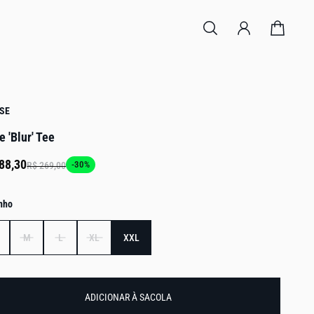
SE
e 'Blur' Tee
88,30
-30%
R$ 269,00
nho
M
L
XL
XXL
ADICIONAR À SACOLA