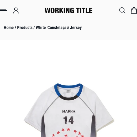
IP TO CONTENT
Home
/
Products
/
White 'Constelação' Jersey