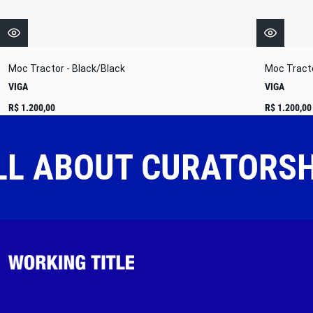
Moc Tractor - Black/Black
Moc Tracto
VIGA
VIGA
R$ 1.200,00
R$ 1.200,00
LL ABOUT CURATORS