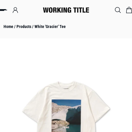
IP TO CONTENT
Home
/
Products
/
White 'Gracier' Tee