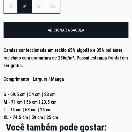
S
M
L
XL
ADICIONAR À SACOLA
Camisa confeccionada em tecido 65% algodão e 35% poliéster
reciclado com gramatura de 236g/m²
. Possui estampa frontal em
serigrafia.
Comprimento | Largura | Manga
S - 69.5 cm | 54 cm | 23 cm
M - 71 cm | 56 cm | 23.5 cm
L - 74 cm | 58 cm | 24 cm
XL - 74.5 cm | 59 cm | 25 cm
Você também pode gostar: