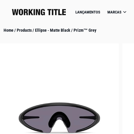
IP TO CONTENT
LANÇAMENTOS
MARCAS
Home
/
Products
/
Ellipse - Matte Black / Prizm™ Grey