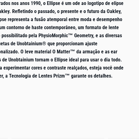
rados nos anos 1990, o Ellipse é um ode ao logotipo de elipse
kley. Refletindo o passado, o presente e o futuro da Oakley,
lipse representa a fusão atemporal entre moda e desempenho
um contorno de haste contemporâneo, um formato de lente
o possibilitado pela PhysioMorphic™ Geometry, e as diversas
uetas de Unobtainium® que proporcionam ajuste
onalizado. O leve material O Matter™ da armação e as ear
 de Unobtainium tornam o Ellipse ideal para usar o dia todo.
a experimentar cores e contraste realçados, esteja você onde
ver, a Tecnologia de Lentes Prizm™ garante os detalhes.