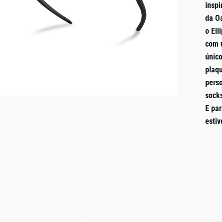
inspi
da Oa
o El
com 
únic
plaq
pers
socks
E par
esti