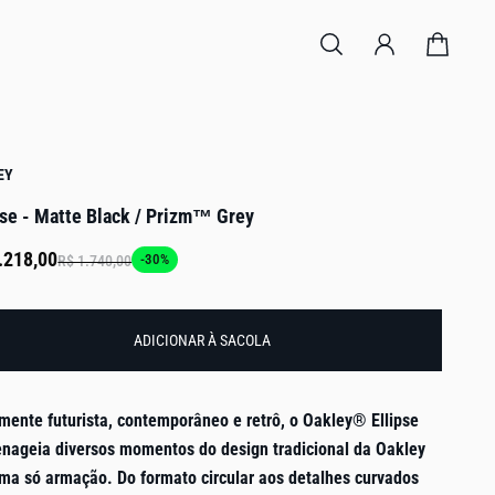
EY
pse - Matte Black / Prizm™ Grey
.218,00
-30%
R$ 1.740,00
ADICIONAR À SACOLA
mente futurista, contemporâneo e retrô, o Oakley® Ellipse
nageia diversos momentos do design tradicional da Oakley
ma só armação. Do formato circular aos detalhes curvados