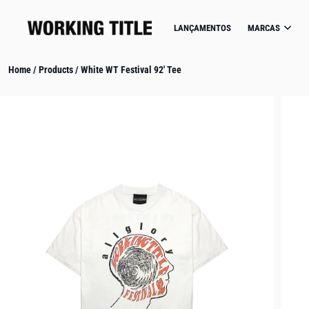
IP TO CONTENT
LANÇAMENTOS
MARCAS
Home
/
Products
/
White WT Festival 92' Tee