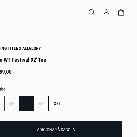
ING TITLE X ALLGLORY
e WT Festival 92' Tee
89,00
nho
M
L
XL
XXL
ADICIONAR À SACOLA